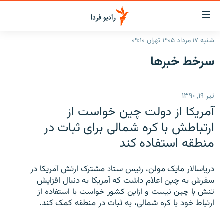
ینک‌های
ابلیت
سترسی
شنبه ۱۷ مرداد ۱۴۰۵ تهران ۰۹:۱۰
ازگشت
صفحه اصلی
سرخط‌ خبرها
ازگشت
ایران
ه
نوی
جهان
تیر ۱۹, ۱۳۹۰
صلی
رادیو
فتن
آمريکا از دولت چین خواست از
ه
پادکست
انتخاب کنید و بشنوید
ارتباطش با کره شمالی برای ثبات در
فحه
منطقه استفاده کند
چندرسانه‌ای
برنامه‌های رادیویی
ستجو
زنان فردا
فرکانس‌ها
گزارش‌های تصویری
درياسالار مايک مولن، رئيس ستاد مشترک ارتش آمريکا در
گزارش‌های ویدئویی
سفرش به چین اعلام داشت که آمريکا به دنبال افزايش
English
تنش با چين نيست و ازاين کشور خواست با استفاده از
ارتباط خود با کره شمالی، به ثبات در منطقه کمک کند.
به ما بپیوندید