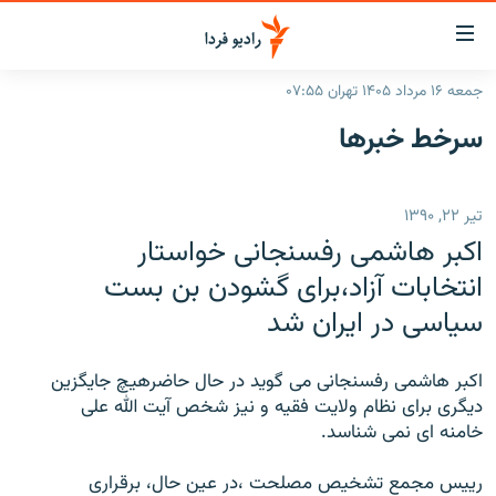
ینک‌های
ابلیت
سترسی
جمعه ۱۶ مرداد ۱۴۰۵ تهران ۰۷:۵۵
ازگشت
صفحه اصلی
سرخط‌ خبرها
ازگشت
ایران
ه
نوی
جهان
تیر ۲۲, ۱۳۹۰
صلی
رادیو
فتن
اکبر هاشمی رفسنجانی خواستار
ه
پادکست
انتخاب کنید و بشنوید
انتخابات آزاد،برای گشودن بن بست
فحه
سياسی در ايران شد
چندرسانه‌ای
برنامه‌های رادیویی
ستجو
زنان فردا
فرکانس‌ها
گزارش‌های تصویری
اکبر هاشمی رفسنجانی می گويد در حال حاضرهيچ جايگزين
گزارش‌های ویدئویی
ديگری برای نظام ولايت فقيه و نيز شخص آيت الله علی
English
خامنه ای نمی شناسد.
به ما بپیوندید
رييس مجمع تشخيص مصلحت ،در عين حال، برقراری