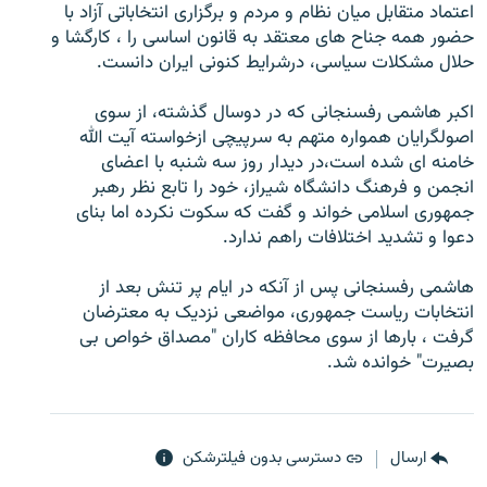
اعتماد متقابل ميان نظام و مردم و برگزاری انتخاباتی آزاد با
حضور همه جناح های معتقد به قانون اساسی را ، کارگشا و
حلال مشکلات سياسی، درشرايط کنونی ايران دانست.
اکبر هاشمی رفسنجانی که در دوسال گذشته، از سوی
زبان‌های دیگر
اصولگرايان همواره متهم به سرپيچی ازخواسته آيت الله
خامنه ای شده است،در ديدار روز سه شنبه با اعضای
انجمن و فرهنگ دانشگاه شيراز، خود را تابع نظر رهبر
جمهوری اسلامی خواند و گفت که سکوت نکرده اما بنای
دعوا و تشديد اختلافات راهم ندارد.
هاشمی رفسنجانی پس از آنکه در ايام پر تنش بعد از
انتخابات رياست جمهوری، مواضعی نزديک به معترضان
گرفت ، بارها از سوی محافظه کاران "مصداق خواص بی
بصيرت" خوانده شد.
ارسال
دسترسی بدون فیلترشکن