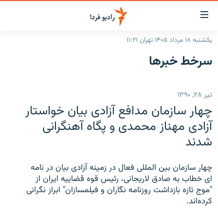
ینک‌های
ابلیت
سترسی
یکشنبه ۱۸ مرداد ۱۴۰۵ تهران ۱۱:۲۱
ازگشت
صفحه اصلی
سرخط‌ خبرها
ازگشت
ایران
ه
نوی
جهان
تیر ۲۸, ۱۳۹۰
صلی
رادیو
فتن
چهار سازمان مدافع آزادی بيان خواستار
ه
پادکست
انتخاب کنید و بشنوید
آزادی مهناز محمدی و پگاه آهنگرانی
فحه
شدند
چندرسانه‌ای
برنامه‌های رادیویی
ستجو
زنان فردا
فرکانس‌ها
گزارش‌های تصویری
چهار سازمان بين المللی فعال در زمينه آزادی بيان در نامه
گزارش‌های ویدئویی
ای خطاب به صادق لاريجانی،‌ رئيس قوه قضاييه ايران از
English
"موج تازه بازداشت روزنامه نگاران و فيلمسازان" ابراز نگرانی
کرده‌اند.
به ما بپیوندید