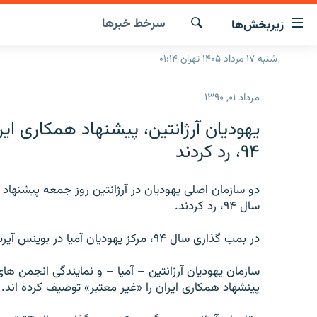
ینک‌های
سرخط‌ خبرها
زیربخش‌ها
ابلیت
سترسی
جستجو
شنبه ۱۷ مرداد ۱۴۰۵ تهران ۰۱:۱۴
صفحه اصلی
ازگشت
ایران
ازگشت
مرداد ۰۱, ۱۳۹۰
ه
جهان
نوی
يهوديان آرژانتين، پيشنهاد همکاری اي
صلی
رادیو
۹۴، رد کردند
فتن
پادکست
انتخاب کنید و بشنوید
ه
فحه
دو سازمان اصلی يهوديان در آرژانتين روز جمعه پيشنهاد 
چندرسانه‌ای
برنامه‌های رادیویی
ستجو
سال ۹۴، رد کردند.
زنان فردا
فرکانس‌ها
گزارش‌های تصویری
در بمب گذاری سال ۹۴، مرکز يهوديان آميا در بوينس آيرس با خاک يکسان شد و ۸۵ نفر کشته شدند.
گزارش‌های ویدئویی
سازمان يهوديان آرژانتين – آميا – و نمايندگی انجمن های 
پينشهاد همکاری ايران را «غير معتبر» توصيف کرده اند.