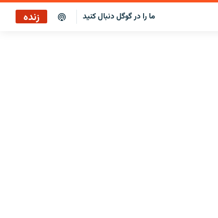
زنده
ما را در گوگل دنبال کنید
پخش آنلاین
پخش رادیویی
پخش آنلاین
پخش ماهواره‌ای