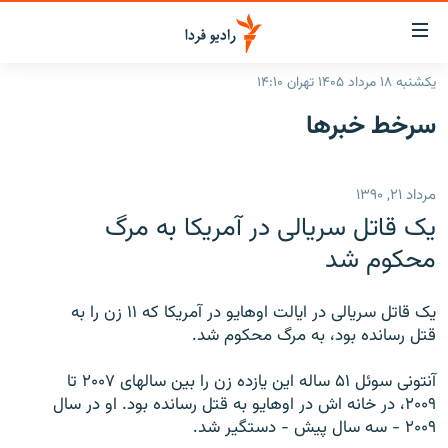
ینک‌های
ابلیت
سترسی
یکشنبه ۱۸ مرداد ۱۴۰۵ تهران ۱۴:۱۰
ازگشت
صفحه اصلی
سرخط‌ خبرها
ازگشت
ایران
ه
نوی
جهان
مرداد ۲۱, ۱۳۹۰
صلی
رادیو
فتن
يک قاتل سريالی در آمريکا به مرگ
ه
پادکست
انتخاب کنید و بشنوید
محکوم شد
فحه
چندرسانه‌ای
برنامه‌های رادیویی
ستجو
يک قاتل سريالی در ايالت اوهايو در آمريکا که ۱۱ زن را به
زنان فردا
فرکانس‌ها
گزارش‌های تصویری
قتل رسانده بود، به مرگ محکوم شد.
گزارش‌های ویدئویی
English
آنتونی سوئل ۵۱ ساله اين يازده زن را بين سالهای ۲۰۰۷ تا
۲۰۰۹، در خانه اش در اوهايو به قتل رسانده بود. او در سال
۲۰۰۹ - سه سال پيش - دستگير شد.
به ما بپیوندید