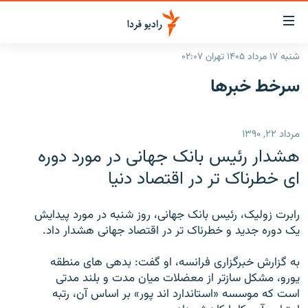
ینک‌های
ابلیت
سترسی
شنبه ۱۷ مرداد ۱۴۰۵ تهران ۰۲:۰۷
ازگشت
صفحه اصلی
سرخط‌ خبرها
ازگشت
ایران
ه
نوی
جهان
مرداد ۲۲, ۱۳۹۰
صلی
رادیو
فتن
هشدار رئيس بانک جهانی در مورد دوره
ه
پادکست
انتخاب کنید و بشنوید
ای خطرناک تر در اقتصاد دنيا
فحه
چندرسانه‌ای
برنامه‌های رادیویی
ستجو
رابرت زوليک، رئيس بانک جهانی، روز شنبه در مورد پيدايش
زنان فردا
فرکانس‌ها
گزارش‌های تصویری
يک دوره جديد و خطرناک تر در اقتصاد جهانی هشدار داد.
گزارش‌های ویدئویی
English
به گزارش خبرگزاری فرانسه، او گفت: بدهی های منطقه
يورو، مشکل سازتر از معضلات ميان مدت و بلند مدتی
است که موسسه «استاندارد اند پور» بر اساس آن، رتبه
به ما بپیوندید