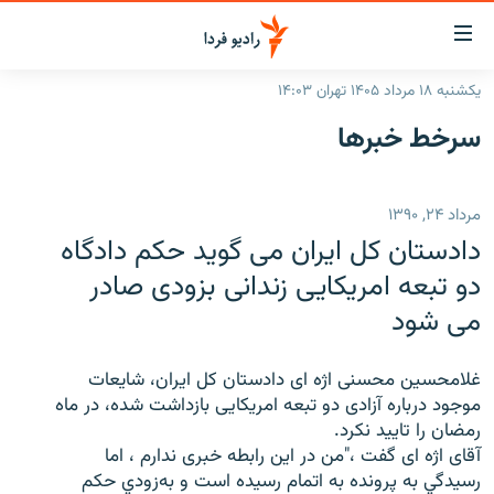
ینک‌های
ابلیت
سترسی
یکشنبه ۱۸ مرداد ۱۴۰۵ تهران ۱۴:۰۳
ازگشت
صفحه اصلی
سرخط‌ خبرها
ازگشت
ایران
ه
نوی
جهان
مرداد ۲۴, ۱۳۹۰
صلی
رادیو
فتن
دادستان کل ایران می گوید حکم دادگاه
ه
پادکست
انتخاب کنید و بشنوید
دو تبعه امریکایی زندانی بزودی صادر
فحه
می شود
چندرسانه‌ای
برنامه‌های رادیویی
ستجو
زنان فردا
فرکانس‌ها
گزارش‌های تصویری
غلامحسین محسنی اژه ای دادستان کل ایران، شایعات
گزارش‌های ویدئویی
موجود درباره آزادی دو تبعه امریکایی بازداشت شده، در ماه
English
رمضان را تایید نکرد.
آقای اژه ای گفت ،"من در این رابطه خبری ندارم ، اما
به ما بپیوندید
رسيدگي به پرونده به اتمام رسيده است و به‌زودي حكم