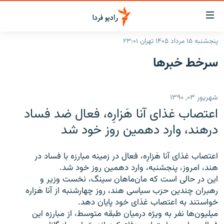
ینک‌های
ابلیت
سترسی
پنجشنبه ۱۵ مرداد ۱۴۰۵ تهران ۲۳:۰۱
ازگشت
صفحه اصلی
سرخط‌ خبرها
ازگشت
ایران
ه
نوی
جهان
شهریور ۰۳, ۱۳۹۰
صلی
رادیو
فتن
اعتصاب غذای آنا هَزارِه، فعال ضد فساد
ه
پادکست
انتخاب کنید و بشنوید
درهند، وارد دهمین روز خود شد
فحه
چندرسانه‌ای
برنامه‌های رادیویی
ستجو
اعتصاب غذای آنا هَزارِه، فعال در زمینه مبارزه با فساد در
زنان فردا
فرکانس‌ها
گزارش‌های تصویری
هند، امروز، پنجشنبه، وارد دهمین روز خود شد.
این در حالی است که مان‌ماهان سینگ، نخست وزیر و
گزارش‌های ویدئویی
English
رهبران چندین حزب سیاسی هند، روز چهارشنبه از آنا هَزاره
خواستند به اعتصاب غذای خود پایان دهد.
میلیون‌ها نفر به ویژه درمیان طبقه متوسط، از مبارزه این
به ما بپیوندید