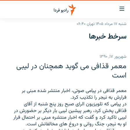
ینک‌های
ابلیت
سترسی
شنبه ۱۷ مرداد ۱۴۰۵ تهران ۰۶:۴۰
ازگشت
صفحه اصلی
سرخط‌ خبرها
ازگشت
ایران
ه
نوی
جهان
شهریور ۱۷, ۱۳۹۰
صلی
رادیو
فتن
معمر قذافی می گوید همچنان در لیبی
ه
پادکست
انتخاب کنید و بشنوید
است
فحه
چندرسانه‌ای
برنامه‌های رادیویی
ستجو
معمر قذافی در پیامی صوتی، اخبار منتشر شده مبنی بر
زنان فردا
فرکانس‌ها
گزارش‌های تصویری
فرارش به نیجر را تکذیب کرد.
در پیامی که تلویزیون الرای صبح روز پنج شنبه از آقای
گزارش‌های ویدئویی
English
قذافی پخش کرد، رهبر پیشین لیبی بار دیگر بر حضورش در
لیبی تاکید کرد و گفت که اخبار منتشره مبنی بر احتمال فرار
او به نیجر، جنگ روانی و دروغ های مخالفانش است.
به ما بپیوندید