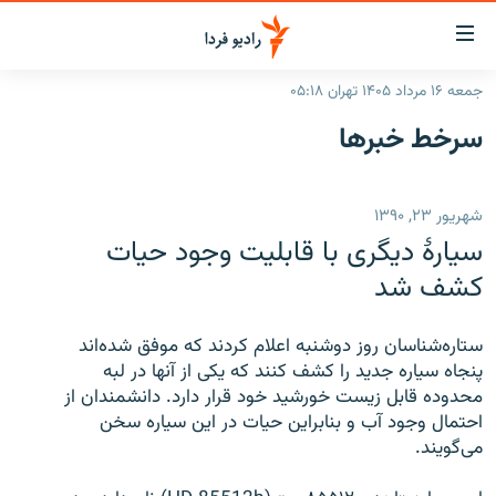
ینک‌های
ابلیت
سترسی
جمعه ۱۶ مرداد ۱۴۰۵ تهران ۰۵:۱۸
ازگشت
صفحه اصلی
سرخط‌ خبرها
ازگشت
ایران
ه
نوی
جهان
شهریور ۲۳, ۱۳۹۰
صلی
رادیو
فتن
سیارۀ دیگری با قابلیت وجود حیات
ه
پادکست
انتخاب کنید و بشنوید
کشف شد
فحه
چندرسانه‌ای
برنامه‌های رادیویی
ستجو
ستاره‌شناسان روز دوشنبه اعلام کردند که موفق شده‌اند
زنان فردا
فرکانس‌ها
گزارش‌های تصویری
پنجاه سیاره جدید را کشف کنند که یکی از آنها در لبه
محدوده قابل زیست خورشید خود قرار دارد. دانشمندان از
گزارش‌های ویدئویی
English
احتمال وجود آب و بنابراین حیات در این سیاره سخن
می‌گویند.
به ما بپیوندید