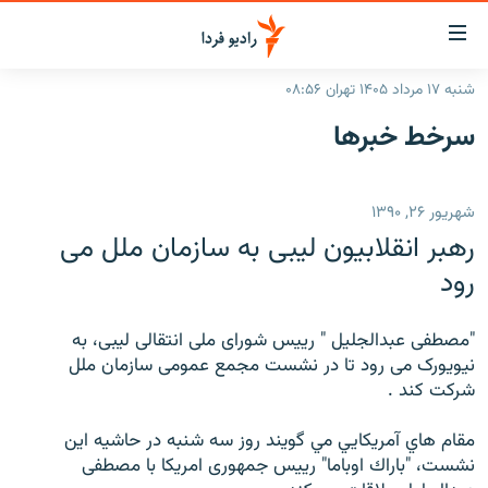
ینک‌های
ابلیت
سترسی
شنبه ۱۷ مرداد ۱۴۰۵ تهران ۰۸:۵۶
ازگشت
صفحه اصلی
سرخط‌ خبرها
ازگشت
ایران
ه
نوی
جهان
شهریور ۲۶, ۱۳۹۰
صلی
رادیو
فتن
رهبر انقلابیون لیبی به سازمان ملل می
ه
پادکست
انتخاب کنید و بشنوید
رود
فحه
چندرسانه‌ای
برنامه‌های رادیویی
ستجو
"مصطفی عبدالجلیل " رییس شورای ملی انتقالی لیبی، به
زنان فردا
فرکانس‌ها
گزارش‌های تصویری
نیویورک می رود تا در نشست مجمع عمومی سازمان ملل
شرکت کند .
گزارش‌های ویدئویی
English
مقام هاي آمريكايي مي گويند روز سه شنبه در حاشيه اين
نشست، "باراك اوباما" رییس جمهوری امریکا با مصطفی
به ما بپیوندید