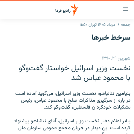
ینک‌های
ابلیت
سترسی
جمعه ۱۶ مرداد ۱۴۰۵ تهران ۱۱:۵۰
ازگشت
صفحه اصلی
سرخط‌ خبرها
ازگشت
ایران
ه
نوی
جهان
شهریور ۲۹, ۱۳۹۰
صلی
رادیو
فتن
نخست وزیر اسرائیل خواستار گفت‌وگو
ه
پادکست
انتخاب کنید و بشنوید
با محمود عباس شد
فحه
چندرسانه‌ای
برنامه‌های رادیویی
ستجو
بنیامین نتانیاهو، نخست وزیر اسرائیل، می‌گوید آماده است
زنان فردا
فرکانس‌ها
گزارش‌های تصویری
در باره از سرگیری مذاکرات صلح با محمود عباس، رئیس
تشکیلات خودگردان فلسطین، گفت‌وگو کند.
گزارش‌های ویدئویی
English
بنابر اعلام دفتر نخست وزیر اسرائیل، آقای نتانیاهو پیشنهاد
کرده است این دیدار در جریان مجمع عمومی سازمان ملل
به ما بپیوندید