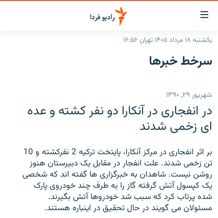
ینک‌های
ابلیت
سترسی
یکشنبه ۱۸ مرداد ۱۴۰۵ تهران ۱۶:۵۶
ازگشت
صفحه اصلی
سرخط‌ خبرها
ازگشت
ایران
ه
نوی
جهان
شهریور ۲۹, ۱۳۹۰
صلی
رادیو
فتن
در انفجاری در آنکارا دو نفر کشته و عده
ه
پادکست
انتخاب کنید و بشنوید
ای زخمی شدند
فحه
چندرسانه‌ای
برنامه‌های رادیویی
ستجو
بر اثر انفجاری در مرکز آنکارا، پایتخت ترکیه 2 نفرکشته و 10
زنان فردا
فرکانس‌ها
گزارش‌های تصویری
تن زخمی شدند. علت انفجار در مقابل یک دبیرستان هنوز
روشن نیست. شاهدان به خبرگزاری ها گفته اند که شخصی
گزارش‌های ویدئویی
English
یک کپسول آتش گرفته گاز را به طرف چند خودروی پارک
شده پرتاب کرد که سبب شد خودروها آتش بگیرند.
مسئولان می گویند در حال تحقیق در اینباره هستند.
به ما بپیوندید