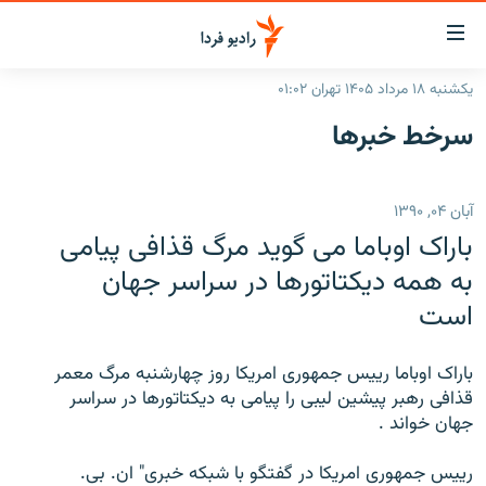
ینک‌های
ابلیت
سترسی
یکشنبه ۱۸ مرداد ۱۴۰۵ تهران ۰۱:۰۲
ازگشت
صفحه اصلی
سرخط‌ خبرها
ازگشت
ایران
ه
نوی
جهان
آبان ۰۴, ۱۳۹۰
صلی
رادیو
فتن
باراک اوباما می گوید مرگ قذافی پیامی
ه
پادکست
انتخاب کنید و بشنوید
به همه دیکتاتورها در سراسر جهان
فحه
است
چندرسانه‌ای
برنامه‌های رادیویی
ستجو
زنان فردا
فرکانس‌ها
گزارش‌های تصویری
باراک اوباما رییس جمهوری امریکا روز چهارشنبه مرگ معمر
گزارش‌های ویدئویی
قذافی رهبر پیشین لیبی را پیامی به دیکتاتورها در سراسر
English
جهان خواند .
به ما بپیوندید
رییس جمهوری امریکا در گفتگو با شبکه خبری" ان. بی.