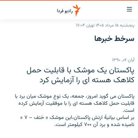
ینک‌های
ابلیت
سترسی
پنجشنبه ۱۵ مرداد ۱۴۰۵ تهران ۱۷:۰۴
ازگشت
صفحه اصلی
سرخط‌ خبرها
ازگشت
ایران
ه
نوی
جهان
آبان ۰۶, ۱۳۹۰
صلی
رادیو
فتن
پاکستان یک موشک با قابلیت حمل
ه
پادکست
انتخاب کنید و بشنوید
کلاهک هسته ای را آزمایش کرد
فحه
چندرسانه‌ای
برنامه‌های رادیویی
ستجو
پاکستان می گوید امروز، جمعه، یک نوع موشک میان برد با
زنان فردا
فرکانس‌ها
گزارش‌های تصویری
قابلیت حمل کلاهک هسته ای را با موفقیت آزمایش کرده
است.
گزارش‌های ویدئویی
English
بر اساس بیانیۀ ارتش پاکستان،‌این موشک « حَتف – ۷ »
نامیده شده و برد آن ۷۰۰ کیلومتر است.
به ما بپیوندید