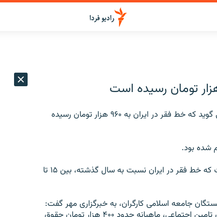
جعفر قادری، عضو کميسيون برنامه و بودجه مجلس می گويد که خط فقر در ايران به ۹۶۰ هزار تومان ‌رسيده
اين نماينده مجلس همچنين به سايت قانون آنلاين گفت که خط فقر در ايران نسبت به سال گذشته، بين ۱۵ تا
تگان جامعه اسلامی کارگران، به خبرگزاری مهر گفت:
«با توجه به آمارهای موجود، حدود ۷۰ درصد بازنشستگان تامين اجتماعی، ماهيانه حدود ۴۰۰ هزار تومان حقوق