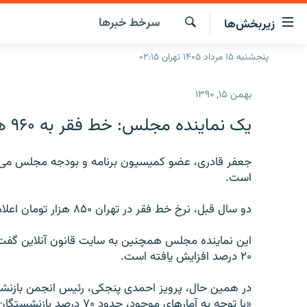
ینک‌های
سرخط‌ خبرها
زیربخش‌ها
ابلیت
سترسی
جستجو
پنجشنبه ۱۵ مرداد ۱۴۰۵ تهران ۰۲:۱۵
صفحه اصلی
ازگشت
ایران
ازگشت
بهمن ۱۵, ۱۳۹۰
ه
جهان
نوی
یک نماینده مجلس: خط فقر به ۹۶۰ هزار تومان ‌رسيده است
صلی
رادیو
فتن
پادکست
انتخاب کنید و بشنوید
ه
است.
فحه
چندرسانه‌ای
برنامه‌های رادیویی
ستجو
دو سال قبل، نرخ خط فقر در تهران ۸۵۰ هزار تومان اعلام شده بود.
زنان فردا
فرکانس‌ها
گزارش‌های تصویری
گزارش‌های ویدئویی
۲۰ درصد افزايش يافته است.
در همين حال، پرويز احمدی پنجکی، رئيس انجمن بازنشس