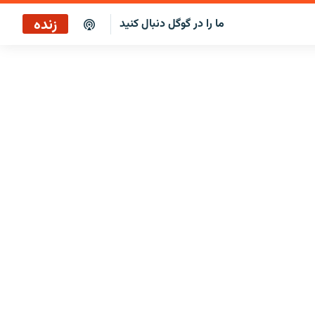
زنده
ما را در گوگل دنبال کنید
پخش آنلاین
پخش رادیویی
پخش آنلاین
پخش ماهواره‌ای