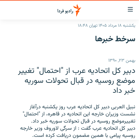
ینک‌های
ابلیت
سترسی
یکشنبه ۱۸ مرداد ۱۴۰۵ تهران ۱۸:۴۸
ازگشت
صفحه اصلی
سرخط‌ خبرها
ازگشت
ایران
ه
نوی
جهان
بهمن ۲۳, ۱۳۹۰
صلی
رادیو
فتن
دبير کل اتحاديه عرب از "احتمال" تغيير
ه
پادکست
انتخاب کنید و بشنوید
موضع روسيه در قبال تحولات سوريه
فحه
خبر داد
چندرسانه‌ای
برنامه‌های رادیویی
ستجو
زنان فردا
فرکانس‌ها
گزارش‌های تصویری
نبيل العربی دبير کل اتحاديه عرب روز يکشنبه درآغاز
گزارش‌های ویدئویی
نشست وزيران خارجه اين اتحاديه در قاهره، از "احتمال"
English
تغييرموضع روسيه در قبال تحولات سوريه خبر داد.
دبير کل اتحاديه عرب گفت : از سرگی لاوروف وزير خارجه
به ما بپیوندید
روسيه پيامی با همين مضمون دريافت کرده است.