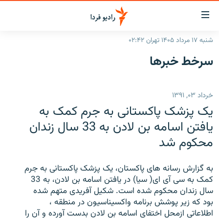
ینک‌های
ابلیت
سترسی
شنبه ۱۷ مرداد ۱۴۰۵ تهران ۰۲:۴۲
ازگشت
صفحه اصلی
سرخط‌ خبرها
ازگشت
ایران
ه
نوی
جهان
خرداد ۰۳, ۱۳۹۱
صلی
رادیو
فتن
یک پزشک پاکستانی به جرم کمک به
ه
پادکست
انتخاب کنید و بشنوید
یافتن اسامه بن لادن به 33 سال زندان
فحه
محکوم شد
چندرسانه‌ای
برنامه‌های رادیویی
ستجو
زنان فردا
فرکانس‌ها
گزارش‌های تصویری
به گزارش رسانه های پاکستان، یک پزشک پاکستانی به جرم
گزارش‌های ویدئویی
کمک به سی آی ای( سیا) در یافتن اسامه بن لادن، به 33
English
سال زندان محکوم شده است. شکیل آفریدی متهم شده
بود که زیر پوشش برنامه واکسیناسیون در منطقه ،
به ما بپیوندید
اطلاعاتی ازمحل اختفای اسامه بن لادن بدست آورده و آن را