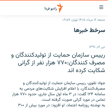
ینک‌های
ابلیت
سترسی
جمعه ۱۶ مرداد ۱۴۰۵ تهران ۰۹:۵۷
ازگشت
صفحه اصلی
سرخط‌ خبرها
ازگشت
ایران
ه
نوی
جهان
تیر ۰۶, ۱۳۹۱
صلی
رادیو
فتن
رييس سازمان حمايت از توليد‌کنندگان و
ه
پادکست
انتخاب کنید و بشنوید
مصرف ‌کنندگان:۷۷۰ هزار نفر از گرانی
فحه
شکايت کرده اند
چندرسانه‌ای
برنامه‌های رادیویی
ستجو
زنان فردا
فرکانس‌ها
گزارش‌های تصویری
جواد تقوی، رييس سازمان حمايت از توليد‌کنندگان و
گزارش‌های ویدئویی
مصرف‌کنندگان، با اعلام افزايش شکايت‌های مردمی به
English
سامانه ۱۲۴ گفت: در ۳ ماه اول سال جاری، حدود ۷۷۰ هزار
تماس در مورد گرانی صورت گرفته است.
به ما بپیوندید
به نوشته روزنامه اعتماد، او افزود: در مورد بيش از ۳۰۰