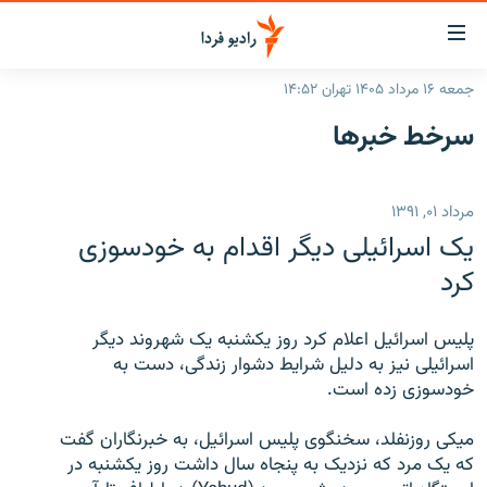
ینک‌های
ابلیت
سترسی
جمعه ۱۶ مرداد ۱۴۰۵ تهران ۱۴:۵۲
ازگشت
صفحه اصلی
سرخط‌ خبرها
ازگشت
ایران
ه
نوی
جهان
مرداد ۰۱, ۱۳۹۱
صلی
رادیو
فتن
یک اسرائیلی دیگر اقدام به خودسوزی
ه
پادکست
انتخاب کنید و بشنوید
کرد
فحه
چندرسانه‌ای
برنامه‌های رادیویی
ستجو
پلیس اسرائیل اعلام کرد روز یکشنبه یک شهروند دیگر
زنان فردا
فرکانس‌ها
گزارش‌های تصویری
اسرائیلی نیز به دلیل شرایط دشوار زندگی‌، دست به
خودسوزی زده است.
گزارش‌های ویدئویی
English
میکی روزنفلد، سخنگوی پلیس اسرائیل، به خبرنگاران گفت
که یک مرد که نزدیک به پنجاه سال داشت روز یکشنبه در
به ما بپیوندید