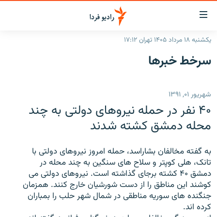
ینک‌های
ابلیت
سترسی
یکشنبه ۱۸ مرداد ۱۴۰۵ تهران ۱۷:۱۲
ازگشت
صفحه اصلی
سرخط‌ خبرها
ازگشت
ایران
ه
نوی
جهان
شهریور ۰۱, ۱۳۹۱
صلی
رادیو
فتن
۴۰ نفر در حمله نیروهای دولتی به چند
ه
پادکست
انتخاب کنید و بشنوید
محله دمشق کشته شدند
فحه
چندرسانه‌ای
برنامه‌های رادیویی
ستجو
به گفته مخالفان بشاراسد، حمله امروز نیروهای دولتی با
زنان فردا
فرکانس‌ها
گزارش‌های تصویری
تانک، هلی کوپتر و سلاح های سنگین به چند محله در
دمشق ۴۰ کشته برجای گذاشته است. نیروهای دولتی می
گزارش‌های ویدئویی
English
کوشند این مناطق را از دست شورشیان خارج کنند. همزمان
جنگنده های سوریه مناطقی در شمال شهر حلب را بمباران
کرده اند.
به ما بپیوندید