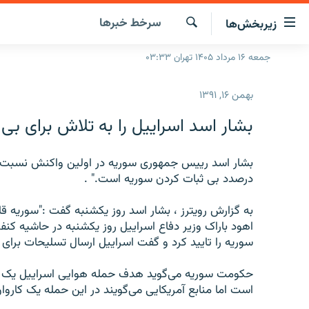
ینک‌های
سرخط‌ خبرها
زیربخش‌ها
ابلیت
سترسی
جستجو
جمعه ۱۶ مرداد ۱۴۰۵ تهران ۰۳:۳۳
صفحه اصلی
ازگشت
ایران
ازگشت
بهمن ۱۶, ۱۳۹۱
ه
جهان
نوی
بشار اسد اسراييل را به تلاش برای بی
صلی
رادیو
فتن
پادکست
بشار اسد رييس جمهوری سوريه در اولين واکنش نسبت ب
انتخاب کنید و بشنوید
ه
درصدد بی ثبات کردن سوريه است." .
فحه
چندرسانه‌ای
برنامه‌های رادیویی
ستجو
به گزارش رويترز ، بشار اسد روز يکشنبه گفت :"سوريه قاد
زنان فردا
فرکانس‌ها
گزارش‌های تصویری
اهود باراک وزير دفاع اسراييل روز يکشنبه در حاشيه کن
گزارش‌های ویدئویی
سوريه را تاييد کرد و گفت اسراييل ارسال تسليحات برای ح
حکومت سوريه می‌گويد هدف حمله هوايی اسراييل يک 
است اما منابع آمريکايی می‌گويند در اين حمله يک کارو