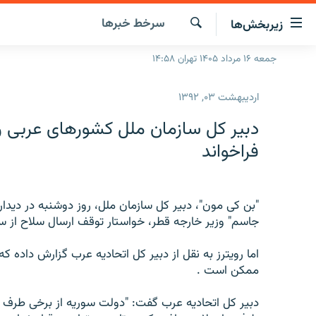
ینک‌های
سرخط‌ خبرها
زیربخش‌ها
ابلیت
سترسی
جستجو
جمعه ۱۶ مرداد ۱۴۰۵ تهران ۱۴:۵۸
صفحه اصلی
ازگشت
ایران
ازگشت
اردیبهشت ۰۳, ۱۳۹۲
ه
جهان
نوی
دبير کل سازمان ملل کشورهای عربی را
صلی
رادیو
فراخواند
فتن
پادکست
انتخاب کنید و بشنوید
ه
فحه
چندرسانه‌ای
برنامه‌های رادیویی
ستجو
"بن کی مون"، دبير کل سازمان ملل، روز دوشنبه در ديدار 
زنان فردا
فرکانس‌ها
گزارش‌های تصویری
جاسم" وزير خارجه قطر، خواستار توقف ارسال سلاح از 
گزارش‌های ویدئویی
اما رويترز به نقل از دبير کل اتحاديه عرب گزارش داده ک
ممکن است .
دبير کل اتحاديه عرب گفت: "دولت سوريه از برخی طرف ه