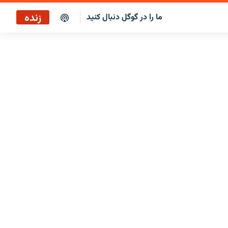
زنده
ما را در گوگل دنبال کنید
پخش آنلاین
پخش رادیویی
پخش آنلاین
پخش ماهواره‌ای