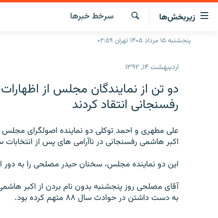
ینک‌های
سرخط‌ خبرها
زیربخش‌ها
ابلیت
سترسی
جستجو
پنجشنبه ۱۵ مرداد ۱۴۰۵ تهران ۰۲:۵۹
صفحه اصلی
ازگشت
ایران
ازگشت
اردیبهشت ۱۴, ۱۳۹۲
ه
جهان
نوی
دو تن از نمایندگان مجلس از اظهارات 
صلی
رادیو
رفسنجانی انتقاد کردند
فتن
پادکست
انتخاب کنید و بشنوید
ه
فحه
علی مطهری و احمد توکلی دو نماینده اصولگرای مجلس شو
چندرسانه‌ای
برنامه‌های رادیویی
ستجو
اکبر هاشمی رفسنجانی در ناآرامی های پس از انتخابات سال ۸۸ انتقاد کر
زنان فردا
فرکانس‌ها
گزارش‌های تصویری
این دو نماینده مجلس، سخنان حیدر مصلحی را به دور از 
گزارش‌های ویدئویی
آقای مصلحی روز پنجشنبه بدون نام بردن از اکبر ها
به دست داشتن در حوادث سال ۸۸ متهم کرده بود.