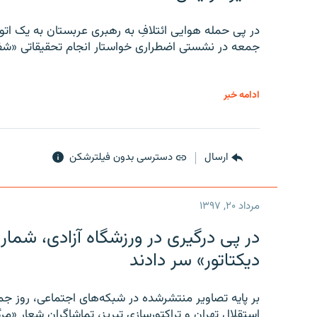
در پی حمله هوایی ائتلافِ به رهبری عربستان به یک ا
جمعه در نشستی اضطراری خواستار انجام تحقیقاتی «شفا
ادامه خبر
ارسال
دسترسی بدون فیلترشکن
مرداد ۲۰, ۱۳۹۷
در پی درگیری در ورزشگاه آزادی، شمار
دیکتاتور» سر دادند
بر پایه تصاویر منتشرشده در شبکه‌های اجتماعی، روز جمع
استقلال تهران و تراکتورسازی تبریز، تماشاگران شعار «مرگ