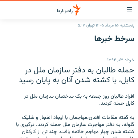
ینک‌های
ابلیت
سترسی
پنجشنبه ۱۵ مرداد ۱۴۰۵ تهران ۱۵:۱۷
ازگشت
صفحه اصلی
سرخط‌ خبرها
ازگشت
ایران
ه
نوی
جهان
خرداد ۰۳, ۱۳۹۲
صلی
رادیو
فتن
حمله طالبان به دفتر سازمان ملل در
ه
پادکست
انتخاب کنید و بشنوید
کابل، با کشته شدن آنان به پایان رسید
فحه
چندرسانه‌ای
برنامه‌های رادیویی
ستجو
افراد طالبان روز جمعه به یک ساختمان سازمان ملل در
زنان فردا
فرکانس‌ها
گزارش‌های تصویری
کابل حمله کردند.
گزارش‌های ویدئویی
English
به گفته مقامات افغان،مهاجمان با ایجاد انفجار و شلیک
گلوله، به دفتر مهاجرت سازمان ملل حمله کردند. درگیری با
کشته شدن چهار مهاجم خاتمه یافت. چند تن از کارکنان
به ما بپیوندید