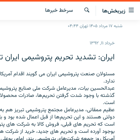
ینک‌های
سرخط‌ خبرها
زیربخش‌ها
ابلیت
سترسی
جستجو
شنبه ۱۷ مرداد ۱۴۰۵ تهران ۰۴:۴۴
صفحه اصلی
ازگشت
ایران
ازگشت
خرداد ۱۱, ۱۳۹۲
ه
جهان
نوی
ایران: تشدید تحریم پتروشیمی ایران 
صلی
رادیو
فتن
پادکست
مسئولان صنعت پتروشیمی ایران می گویند اقدام آمریکا د
انتخاب کنید و بشنوید
ه
ندارد.
فحه
چندرسانه‌ای
برنامه‌های رادیویی
عبدالحسین بیات، مدیرعامل شرکت ملی صنایع پتروشیمی 
ستجو
گذشته با وجود شدت گرفتن تحریم‌ها، صادرات محصولات
زنان فردا
فرکانس‌ها
گزارش‌های تصویری
است.
گزارش‌های ویدئویی
عظیم ممقانی، ﻣﺪﯾﺮﻋﺎﻣﻞ ﻣﺠﺘﻤﻊ ﭘﺘﺮوﺷﯿﻤﯽ ﺗﺒﺮﯾﺰ هم به
دولتی هستند و اﯾﻦ ﺗﺤﺮﯾﻢھﺎ از ﻗﺒﻞ اﻋﻤﺎل ﺷﺪه ﺑﻮد و ﺑﺎ
است که تحریم های قبلی، فروش کالا به شرکت های پتروش
بوجود آورده است و تحریم های جدید، خرید از شرکت ها
آمریکا روز جمعه شرکت‌های پتروشیمی بندر امام، بوعلی س