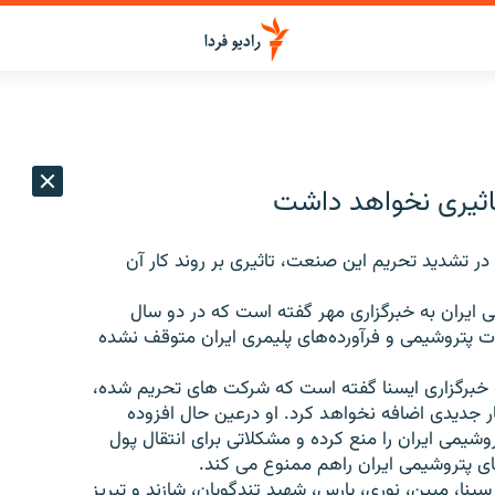
تاثیری نخواهد داشت
ر تشدید تحریم این صنعت، تاثیری بر روند کار آن
ایران به خبرگزاری مهر گفته است که در دو سال
 پتروشیمی و فرآورده‌های پلیمری ایران متوقف نشده
 خبرگزاری ایسنا گفته است که شرکت های تحریم شده،
ر ﺟﺪﯾﺪی اﺿﺎﻓﻪ ﻧﺨﻮاھﺪ ﮐﺮد. او درعین حال افزوده
یمی ایران را منع کرده و مشکلاتی برای انتقال پول
ی پتروشیمی ایران راهم ممنوع می کند.
ینا، مبین، نوری، پارس، شهید تندگویان، شازند و تبریز