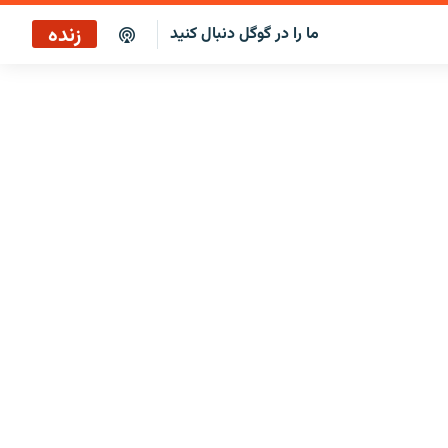
زنده
ما را در گوگل دنبال کنید
پاراگراف اول
پخش رادیویی
پاراگراف اول
پخش ماهواره‌ای