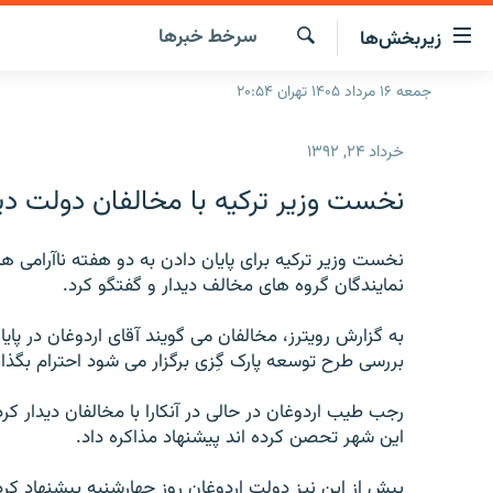
ینک‌های
سرخط‌ خبرها
زیربخش‌ها
ابلیت
سترسی
جستجو
جمعه ۱۶ مرداد ۱۴۰۵ تهران ۲۰:۵۴
صفحه اصلی
ازگشت
ایران
ازگشت
خرداد ۲۴, ۱۳۹۲
ه
جهان
نوی
نخست وزیر ترکیه با مخالفان دولت دید
صلی
رادیو
فتن
پادکست
نخست وزیر ترکیه برای پایان دادن به دو هفته ناآرامی 
انتخاب کنید و بشنوید
ه
نمایندگان گروه های مخالف دیدار و گفتگو کرد.
فحه
چندرسانه‌ای
برنامه‌های رادیویی
ستجو
به گزارش رویترز، مخالفان می گویند آقای اردوغان در پا
زنان فردا
فرکانس‌ها
گزارش‌های تصویری
بررسی طرح توسعه پارک گِزی برگزار می شود احترام بگذار
گزارش‌های ویدئویی
رجب طیب اردوغان در حالی در آنکارا با مخالفان دیدار کر
این شهر تحصن کرده اند پیشنهاد مذاکره داد.
پیش از این نیز دولت اردوغان روز چهارشنبه پیشنهاد کر