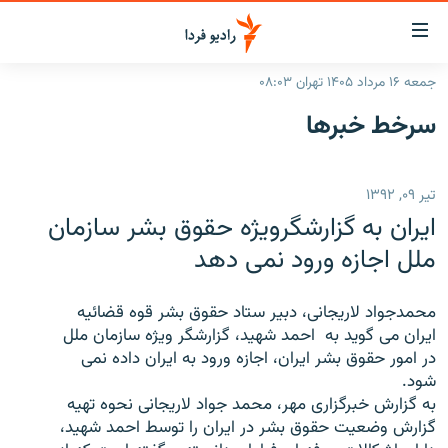
ینک‌های
ابلیت
سترسی
جمعه ۱۶ مرداد ۱۴۰۵ تهران ۰۸:۰۳
ازگشت
صفحه اصلی
سرخط‌ خبرها
ازگشت
ایران
ه
نوی
جهان
تیر ۰۹, ۱۳۹۲
صلی
رادیو
فتن
ایران به گزارشگرویژه حقوق بشر سازمان
ه
پادکست
انتخاب کنید و بشنوید
ملل اجازه ورود نمی دهد
فحه
چندرسانه‌ای
برنامه‌های رادیویی
ستجو
محمدجواد لاريجانی، دبير ستاد حقوق بشر قوه قضائيه
زنان فردا
فرکانس‌ها
گزارش‌های تصویری
ایران می گوید به ‌ احمد شهيد، گزارشگر ويژه سازمان ملل
در امور حقوق بشر ايران، اجازه ورود به ايران داده نمی
گزارش‌های ویدئویی
English
شود.
به گزارش خبرگزاری مهر، محمد جواد لاريجانی نحوه تهیه
گزارش وضعیت حقوق بشر در ایران را توسط احمد شهید،
به ما بپیوندید