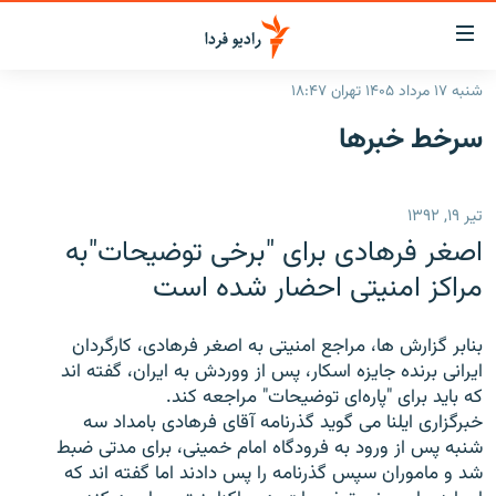
ینک‌های
ابلیت
سترسی
شنبه ۱۷ مرداد ۱۴۰۵ تهران ۱۸:۴۷
ازگشت
صفحه اصلی
سرخط‌ خبرها
ازگشت
ایران
ه
نوی
جهان
تیر ۱۹, ۱۳۹۲
صلی
رادیو
فتن
اصغر فرهادی برای "برخی توضیحات"به
ه
پادکست
انتخاب کنید و بشنوید
مراکز امنیتی احضار شده است
فحه
چندرسانه‌ای
برنامه‌های رادیویی
ستجو
بنابر گزارش ها، مراجع امنیتی به اصغر فرهادی، کارگردان
زنان فردا
فرکانس‌ها
گزارش‌های تصویری
ايرانی برنده جایزه اسکار، پس از ووردش به ایران، گفته اند
که باید برای "پاره‌ای توضيحات" مراجعه کند.
گزارش‌های ویدئویی
English
خبرگزاری ایلنا می گوید گذرنامه آقای فرهادی بامداد سه
شنبه پس از ورود به فرودگاه امام خمینی، برای مدتی ضبط
شد و ماموران سپس گذرنامه را پس دادند اما گفته اند که
به ما بپیوندید