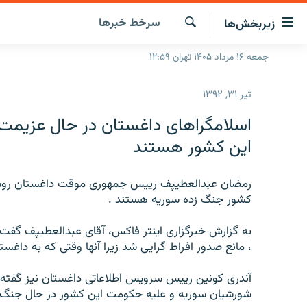
ینک‌های
سرخط‌ خبرها
زیربخش‌ها
ابلیت
سترسی
جستجو
جمعه ۱۶ مرداد ۱۴۰۵ تهران ۱۲:۵۹
صفحه اصلی
ازگشت
ایران
ازگشت
تیر ۳۱, ۱۳۹۲
ه
جهان
نوی
اسلامگراهای داغستان در حال عزیمت 
صلی
رادیو
این کشور هستند
فتن
پادکست
انتخاب کنید و بشنوید
ه
فحه
رمضان عبدالعطیپف رییس جمهوری موقت داغستان روسیه 
چندرسانه‌ای
برنامه‌های رادیویی
ستجو
کشور جنگ زده سوریه هستند .
زنان فردا
فرکانس‌ها
گزارش‌های تصویری
به گزارش خبرگزاری اینتر فاکس، آقای عبدالعطیپف گفت:
گزارش‌های ویدئویی
، مانع صدور افراط گرایی شد زیرا آنها وقتی که به داغستا
شورشیان سوریه و علیه حکومت این کشور در حال جنگ