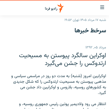
ینک‌های
ابلیت
سترسی
شنبه ۱۷ مرداد ۱۴۰۵ تهران ۱۹:۵۲
ازگشت
صفحه اصلی
سرخط‌ خبرها
ازگشت
ایران
ه
نوی
جهان
مرداد ۰۵, ۱۳۹۲
صلی
رادیو
فتن
اوکراین سالگرد پیوستن به مسیحیت
ه
پادکست
انتخاب کنید و بشنوید
ارتدوکس را جشن می‌گیرد
فحه
چندرسانه‌ای
برنامه‌های رادیویی
ستجو
اوکرایین امروز (شنبه) به مدت دو روز در مراسمی سیاسی و
زنان فردا
فرکانس‌ها
گزارش‌های تصویری
مذهبی پیوستن به مسیحیت ارتدوکس را که شکل جدیدی
به کشورهای روسیه، بلاروس و اوکرایین داد جشن می
گزارش‌های ویدئویی
English
گیرد.
انتظار می رود ولادیمیر پوتین رئیس جمهوری روسیه، و
به ما بپیوندید