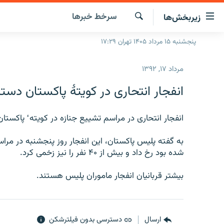
ینک‌های
سرخط‌ خبرها
زیربخش‌ها
ابلیت
سترسی
جستجو
پنجشنبه ۱۵ مرداد ۱۴۰۵ تهران ۱۷:۲۹
صفحه اصلی
ازگشت
ایران
ازگشت
مرداد ۱۷, ۱۳۹۲
ه
جهان
نوی
انفجار انتحاری در کویتهٔ پاکستان دستکم ۲۵ کشته برجای گ
صلی
رادیو
فتن
پادکست
انفجار انتحاری در مراسم تشییع جنازه در کویته ٔ پاکستان دستکم ۲۵ کشته ب
انتخاب کنید و بشنوید
ه
فحه
چندرسانه‌ای
برنامه‌های رادیویی
به گفته پلیس پاکستان، این انفجار روز پنجشنبه در مرا
ستجو
شده بود رخ داد و بیش از ۴۰ نفر را نیز زخمی کرد.
زنان فردا
فرکانس‌ها
گزارش‌های تصویری
گزارش‌های ویدئویی
بیشتر قربانیان انفجار ماموران پلیس هستند.
ارسال
دسترسی بدون فیلترشکن