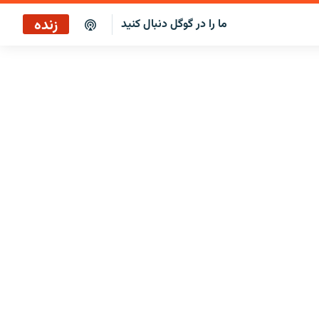
زنده
ما را در گوگل دنبال کنید
پوشش خبری ساعت ۱۷:۰۰
پخش رادیویی
پخش آنلاین
پخش ماهواره‌ای