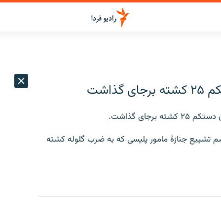
ذاشت
رجای گذاشت.
سم تشییع جنازهٔ مامور پلیسی که به ضرب گلوله کشته