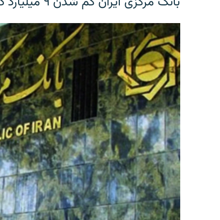
بانک مرکزی ایران گم شدن ۹ میلیارد دلار را تکذیب کرد