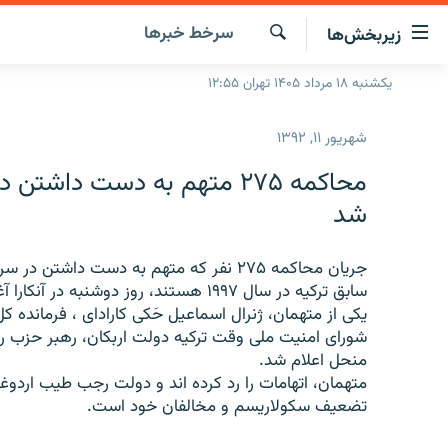
ینک‌های
سرخط‌ خبرها
زیربخش‌ها
ابلیت
سترسی
جستجو
یکشنبه ۱۸ مرداد ۱۴۰۵ تهران ۱۲:۵۵
صفحه اصلی
ازگشت
ایران
ازگشت
شهریور ۱۱, ۱۳۹۲
ه
جهان
نوی
محاکمه ۲۷۵ متهم به دست داشت
صلی
رادیو
شد
فتن
پادکست
انتخاب کنید و بشنوید
ه
فحه
جریان محاکمه ۲۷۵ نفر که متهم به دست دا
چندرسانه‌ای
برنامه‌های رادیویی
ستجو
سابق ترکیه در سال ۱۹۹۷ هستند، روز دوشنبه در آنکارا آغاز شد.
زنان فردا
فرکانس‌ها
گزارش‌های تصویری
یکی از متهمان، ژنرال اسماعیل حَکی کارادای ، فرمانده کل نیر
شورای امنیت ملی وقت ترکیه دولت اربکان، رهبر حزب رفاه
گزارش‌های ویدئویی
منحل اعلام شد.
متهمان، اتهامات را رد کرده اند و دولت رجب طیب اردو
تضعیف سکولاریسم و مخالفان خود است.