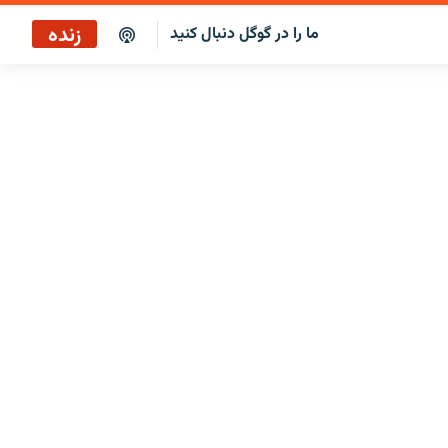
زنده
ما را در گوگل دنبال کنید
پوشش خبری ساعت ۱۲:۰۰
پخش رادیویی
پخش آنلاین
پخش ماهواره‌ای