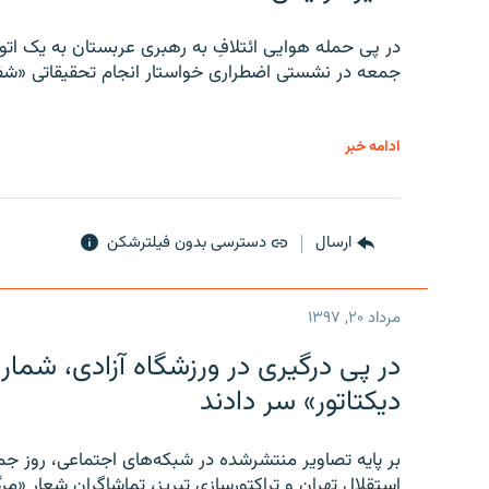
در پی حمله هوایی ائتلافِ به رهبری عربستان به یک ا
جمعه در نشستی اضطراری خواستار انجام تحقیقاتی «شفا
ادامه خبر
ارسال
دسترسی بدون فیلترشکن
مرداد ۲۰, ۱۳۹۷
در پی درگیری در ورزشگاه آزادی، شمار
دیکتاتور» سر دادند
بر پایه تصاویر منتشرشده در شبکه‌های اجتماعی، روز جمع
استقلال تهران و تراکتورسازی تبریز، تماشاگران شعار «مرگ