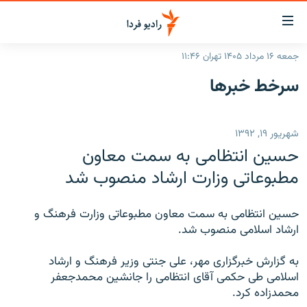
ینک‌های
ابلیت
سترسی
جمعه ۱۶ مرداد ۱۴۰۵ تهران ۱۱:۴۶
ازگشت
صفحه اصلی
سرخط‌ خبرها
ازگشت
ایران
ه
نوی
جهان
شهریور ۱۹, ۱۳۹۲
صلی
رادیو
فتن
حسین انتظامی به سمت معاون
ه
پادکست
انتخاب کنید و بشنوید
مطبوعاتی وزارت ارشاد منصوب شد
فحه
چندرسانه‌ای
برنامه‌های رادیویی
ستجو
حسین انتظامی به سمت معاون مطبوعاتی وزارت فرهنگ و
زنان فردا
فرکانس‌ها
گزارش‌های تصویری
ارشاد اسلامی منصوب شد.
گزارش‌های ویدئویی
English
به گزارش خبرگزاری مهر، علی جنتی وزیر فرهنگ و ارشاد
اسلامی طی حکمی آقای انتظامی را جانشین محمدجعفر
محمدزاده کرد.
به ما بپیوندید