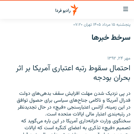
ینک‌های
ابلیت
سترسی
پنجشنبه ۱۵ مرداد ۱۴۰۵ تهران ۰۷:۲۰
ازگشت
صفحه اصلی
سرخط‌ خبرها
ازگشت
ایران
ه
نوی
جهان
مهر ۲۴, ۱۳۹۲
صلی
رادیو
فتن
احتمال سقوط رتبه اعتباری آمریکا بر اثر
ه
پادکست
انتخاب کنید و بشنوید
بحران بودجه
فحه
چندرسانه‌ای
برنامه‌های رادیویی
ستجو
در پی نزدیک شدن مهلت افزایش سقف بدهی‌های دولت
زنان فردا
فرکانس‌ها
گزارش‌های تصویری
فدرال آمریکا و ناکامی جناح‌های سیاسی برای حصول توافق
در این زمینه، آژانس اعتبارسنجی «فیچ» در حال تجدیدنظر
گزارش‌های ویدئویی
English
در رتبه‌بندی اعتبار مالی ایالات متحده است.
سخنگوی وزارت خزانه‌داری آمریکا در این باره می‌گوید که
تصمیم «فیچ» تذکری به اعضای کنگره است که ایالات
به ما بپیوندید