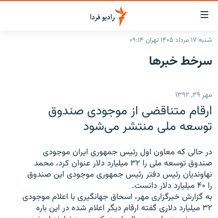
ینک‌های
ابلیت
سترسی
شنبه ۱۷ مرداد ۱۴۰۵ تهران ۰۹:۱۴
ازگشت
صفحه اصلی
سرخط‌ خبرها
ازگشت
ایران
ه
نوی
جهان
مهر ۲۹, ۱۳۹۲
صلی
رادیو
فتن
ارقام متناقضی از موجودی صندوق
ه
پادکست
انتخاب کنید و بشنوید
توسعه ملی منتشر می‌شود
فحه
چندرسانه‌ای
برنامه‌های رادیویی
ستجو
در حالی که معاون اول رئیس جمهوری ایران موجودی
زنان فردا
فرکانس‌ها
گزارش‌های تصویری
صندوق توسعه ملی را ۳۲ میلیارد دلار عنوان کرد، محمد
نهاوندیان رئیس دفتر رئیس جمهوری موجودی این صندوق
گزارش‌های ویدئویی
English
را ۴۰ میلیارد دلار دانست.
به گزارش خبرگزاری مهر، اسحاق جهانگیری با اعلام موجودی
۳۲ میلیارد دلاری گفته ارقام دیگر اعلام شده در این باره
به ما بپیوندید