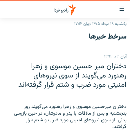
ینک‌های
ابلیت
سترسی
یکشنبه ۱۸ مرداد ۱۴۰۵ تهران ۱۷:۱۲
ازگشت
صفحه اصلی
سرخط‌ خبرها
ازگشت
ایران
ه
نوی
جهان
آبان ۰۳, ۱۳۹۲
صلی
رادیو
فتن
دختران میر حسین موسوی و زهرا
ه
پادکست
انتخاب کنید و بشنوید
رهنورد می‌گویند از سوی نیروهای
فحه
امنیتی مورد ضرب و شتم قرار گرفته‌اند
چندرسانه‌ای
برنامه‌های رادیویی
ستجو
زنان فردا
فرکانس‌ها
گزارش‌های تصویری
گزارش‌های ویدئویی
دختران میرحسین موسوی و زهرا رهنورد می‌گویند روز
English
پنجشنبه و پس از ملاقات با پدر و مادرشان، در حین بازرسی
بدنی، از سوی نیروهای امنیتی مورد ضرب و شتم قرار
به ما بپیوندید
گرفتند.