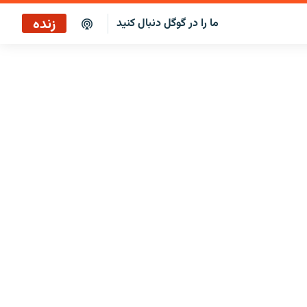
زنده
ما را در گوگل دنبال کنید
پخش آنلاین
پخش رادیویی
پخش آنلاین
پخش ماهواره‌ای