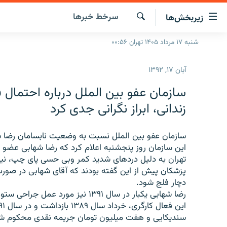
ینک‌های
سرخط‌ خبرها
زیربخش‌ها
ابلیت
سترسی
جستجو
شنبه ۱۷ مرداد ۱۴۰۵ تهران ۰۰:۵۶
صفحه اصلی
ازگشت
ایران
ازگشت
آبان ۱۷, ۱۳۹۲
ه
جهان
نوی
سازمان عفو بين الملل درباره احتمال
صلی
رادیو
زندانی، ابراز نگرانی جدی کرد
فتن
پادکست
انتخاب کنید و بشنوید
ه
فحه
سازمان عفو بين الملل نسبت به وضعيت نابسامان رضا شه
چندرسانه‌ای
برنامه‌های رادیویی
ستجو
اين سازمان روز پنجشنبه اعلام کرد که رضا شهابی عضو 
زنان فردا
فرکانس‌ها
گزارش‌های تصویری
تهران به دليل دردهای شديد کمر وبی حسی پای چپ، نياز
پزشکان پيش از اين گفته بودند که آقای شهابی در ص
گزارش‌های ویدئویی
دچار فلج شود.
رضا شهابی يکبار در سال ۱۳۹۱ نيز مورد عمل جراحی ستون فقرات قرار گرفته است.
سنديکايی و هفت ميليون تومان جريمه نقدی محکوم ش