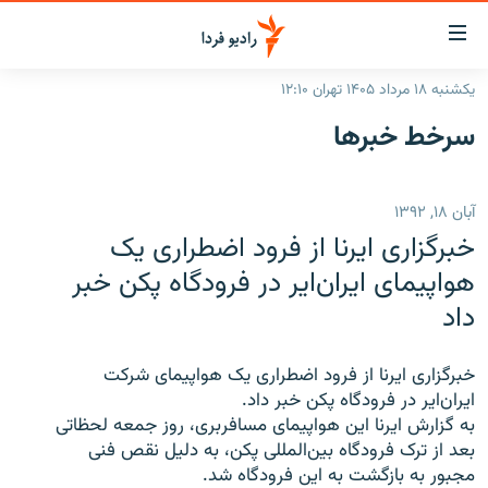
ینک‌های
ابلیت
سترسی
یکشنبه ۱۸ مرداد ۱۴۰۵ تهران ۱۲:۱۰
ازگشت
صفحه اصلی
سرخط‌ خبرها
ازگشت
ایران
ه
نوی
جهان
آبان ۱۸, ۱۳۹۲
صلی
رادیو
فتن
خبرگزاری ايرنا از فرود اضطراری يک
ه
پادکست
انتخاب کنید و بشنوید
هواپيمای ايران‌اير در فرودگاه پکن خبر
فحه
داد
چندرسانه‌ای
برنامه‌های رادیویی
ستجو
زنان فردا
فرکانس‌ها
گزارش‌های تصویری
خبرگزاری ايرنا از فرود اضطراری يک هواپيمای شرکت
گزارش‌های ویدئویی
ايران‌اير در فرودگاه پکن خبر داد.
English
به گزارش ايرنا اين هواپيمای مسافربری، روز جمعه لحظاتی
بعد از ترک فرودگاه بين‌المللی پکن، به دليل نقص فنی
به ما بپیوندید
مجبور به بازگشت به اين فرودگاه شد.