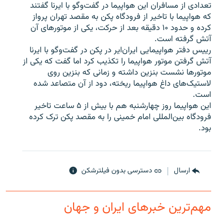
تعدادی از مسافران اين هواپيما در گفت‌وگو با ايرنا گفتند
که هواپيما با تاخير از فرودگاه پکن به مقصد تهران پرواز
کرده و حدود ۱۰ دقيقه بعد از حرکت، يکی از موتورهای آن
آتش گرفته است.
رييس دفتر هواپيمايی ايران‌اير در پکن در گفت‌وگو با ايرنا
زبان‌های دیگر
آتش گرفتن موتور هواپيما را تکذيب کرد اما گفت که يکی از
موتورها نشست بنزين داشته و زمانی که بنزين روی
لاستيک‌های داغ هواپيما ريخته، دود از آن متصاعد شده
است.
اين هواپيما روز چهارشنبه هم با بيش از ۵ ساعت تاخير
فرودگاه بين‌المللی امام خمينی را به مقصد پکن ترک کرده
بود.
ارسال
دسترسی بدون فیلترشکن
مهم‌ترین خبرهای ایران و جهان