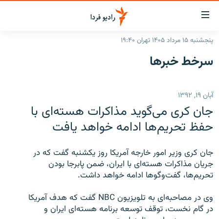
ینک‌های
ابلیت
سترسی
پنجشنبه ۱۵ مرداد ۱۴۰۵ تهران ۱۹:۴۰
ازگشت
صفحه اصلی
سرخط‌ خبرها
ازگشت
ایران
ه
نوی
جهان
آبان ۱۹, ۱۳۹۲
صلی
رادیو
فتن
جان کری می‌گوید مذاکرات هسته‌ای با
ه
پادکست
انتخاب کنید و بشنوید
حفظ تحریم‌ها ادامه خواهد یافت
فحه
چندرسانه‌ای
برنامه‌های رادیویی
ستجو
جان کری وزیر امور خارجه آمریکا روز یکشنبه گفت که در
زنان فردا
فرکانس‌ها
گزارش‌های تصویری
جریان مذاکرات هسته‌ای با ایران، ضمن پابرجا بودن
تحریم‌ها، گفت‌وگوها ادامه خواهد داشت.
گزارش‌های ویدئویی
English
وی در مصاحبه‌ای به تلویزیون NBC گفت که هدف آمریکا
در گام نخست، توقف توسعه برنامه هسته‌ای ایران و
به ما بپیوندید