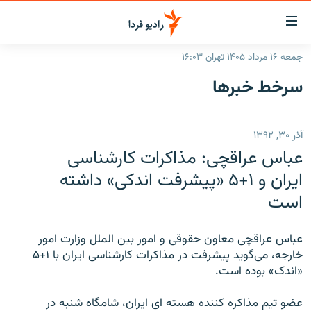
ینک‌های
ابلیت
سترسی
جمعه ۱۶ مرداد ۱۴۰۵ تهران ۱۶:۰۳
ازگشت
صفحه اصلی
سرخط‌ خبرها
ازگشت
ایران
ه
نوی
جهان
آذر ۳۰, ۱۳۹۲
صلی
رادیو
فتن
عباس عراقچی: مذاکرات کارشناسی
ه
پادکست
انتخاب کنید و بشنوید
ایران و ۱+۵ «پیشرفت اندکی» داشته
فحه
است
چندرسانه‌ای
برنامه‌های رادیویی
ستجو
زنان فردا
فرکانس‌ها
گزارش‌های تصویری
عباس عراقچی معاون حقوقی و امور بین الملل وزارت امور
گزارش‌های ویدئویی
خارجه، می‌گوید پیشرفت در مذاکرات کارشناسی ایران با ۱+۵
English
«اندک» بوده است.
به ما بپیوندید
عضو تیم مذاکره کننده هسته ای ایران، شامگاه شنبه در