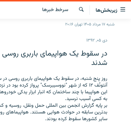
ینک‌های
سرخط‌ خبرها
زیربخش‌ها
ابلیت
سترسی
جستجو
شنبه ۱۷ مرداد ۱۴۰۵ تهران ۲۰:۱۶
صفحه اصلی
ازگشت
ایران
ازگشت
دی ۰۵, ۱۳۹۲
ه
جهان
نوی
صلی
رادیو
شدند
فتن
پادکست
انتخاب کنید و بشنوید
ه
فحه
چندرسانه‌ای
برنامه‌های رادیویی
ستجو
آنتونُف ۱۲ که از شهر "نووسیبرسک" پرواز کرده بود در نزدیکی شهر "ایرکوتسک" در سیبری سقوط کرد.
زنان فردا
فرکانس‌ها
گزارش‌های تصویری
این هواپیما با چند ساختمان که انبار ابزار یدکی خود
به کسی آسیب نرسید.
گزارش‌های ویدئویی
بر پایه گزارش انجمن بین المللی حمل ونقل، روسیه و کش
سایر کشورها سقوط کرده بودند.