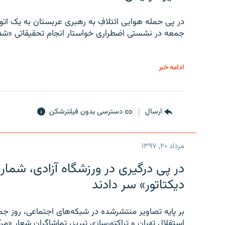
در پی حمله هوایی ائتلافِ به رهبری عربستان به یک ا
جمعه در نشستی اضطراری خواستار انجام تحقیقاتی «شفا
ادامه خبر
ارسال
دسترسی بدون فیلترشکن
مرداد ۲۰, ۱۳۹۷
در پی درگیری در ورزشگاه آزادی، شمار
دیکتاتور» سر دادند
بر پایه تصاویر منتشرشده در شبکه‌های اجتماعی، روز جمع
استقلال تهران و تراکتورسازی تبریز، تماشاگران شعار «مرگ