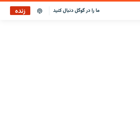
زنده
ما را در گوگل دنبال کنید
پخش آنلاین
پخش رادیویی
پخش آنلاین
پخش ماهواره‌ای