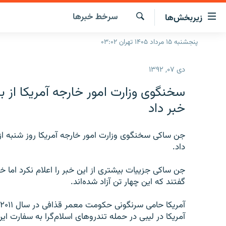
ینک‌های
سرخط‌ خبرها
زیربخش‌ها
ابلیت
سترسی
جستجو
پنجشنبه ۱۵ مرداد ۱۴۰۵ تهران ۰۳:۰۲
صفحه اصلی
ازگشت
ایران
ازگشت
دی ۰۷, ۱۳۹۲
ه
جهان
نوی
سخنگوی وزارت امور خارجه آمريکا از ب
صلی
رادیو
خبر داد
فتن
پادکست
انتخاب کنید و بشنوید
ه
فحه
جن ساکی سخنگوی وزارت امور خارجه آمريکا روز شنبه از
چندرسانه‌ای
برنامه‌های رادیویی
ستجو
داد.
زنان فردا
فرکانس‌ها
گزارش‌های تصویری
جن ساکی جزييات بيشتری از اين خبر را اعلام نکرد اما خ
گزارش‌های ویدئویی
گفتند که اين چهار تن آزاد شده‌اند.
آمريکا در ليبی در حمله تندروهای اسلام‌گرا به سفارت ا