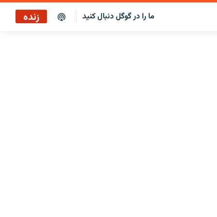
زنده
ما را در گوگل دنبال کنید
سرخط خبرها ۳:۰۰
پخش رادیویی
سرخط خبرها
پخش ماهواره‌ای