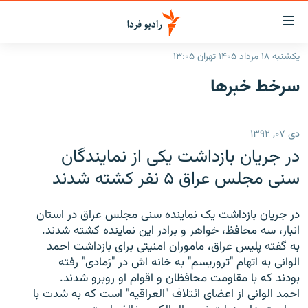
ینک‌های
ابلیت
سترسی
یکشنبه ۱۸ مرداد ۱۴۰۵ تهران ۱۳:۰۵
ازگشت
صفحه اصلی
سرخط‌ خبرها
ازگشت
ایران
ه
نوی
جهان
دی ۰۷, ۱۳۹۲
صلی
رادیو
فتن
در جریان بازداشت یکی از نمایندگان
ه
پادکست
انتخاب کنید و بشنوید
سنی مجلس عراق ۵ نفر کشته شدند
فحه
چندرسانه‌ای
برنامه‌های رادیویی
ستجو
در جریان بازداشت یک نماینده سنی مجلس عراق در استان
زنان فردا
فرکانس‌ها
گزارش‌های تصویری
انبار، سه محافظ، خواهر و برادر این نماینده کشته شدند.
به گفته پلیس عراق، ماموران امنیتی برای بازداشت احمد
گزارش‌های ویدئویی
English
الوانی به اتهام "تروریسم" به خانه اش در "رَمادی" رفته
بودند که با مقاومت محافظان و اقوام او روبرو شدند.
احمد الوانی از اعضای ائتلاف "العراقيه" است که به شدت با
به ما بپیوندید