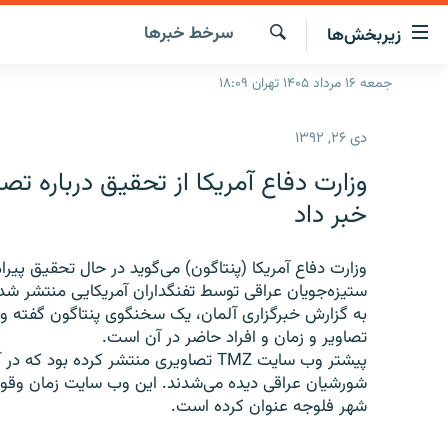
ینک‌های
سرخط‌ خبرها
زیربخش‌ها
ابلیت
سترسی
جستجو
جمعه ۱۶ مرداد ۱۴۰۵ تهران ۱۸:۰۹
صفحه اصلی
ازگشت
ایران
ازگشت
دی ۲۶, ۱۳۹۲
ه
جهان
نوی
وزارت دفاع آمریکا از تحقیق درباره تص
صلی
رادیو
خبر داد
فتن
پادکست
انتخاب کنید و بشنوید
ه
فحه
وزارت دفاع آمریکا (پنتاگون) می‌گوید در حال تحقیق پ
چندرسانه‌ای
برنامه‌های رادیویی
ستجو
ستیزه‌جویان عراقی توسط تفنگداران آمریکایی منتشر ش
زنان فردا
فرکانس‌ها
گزارش‌های تصویری
به گزارش خبرگزاری آلمان، یک سخنگوی پنتاگون گفته وزا
تصاویر و زمان و افراد حاضر در آن است.
گزارش‌های ویدئویی
پیشتر وب سایت TMZ تصاویری منتشر کرده
شهر فلوجه عنوان کرده است.