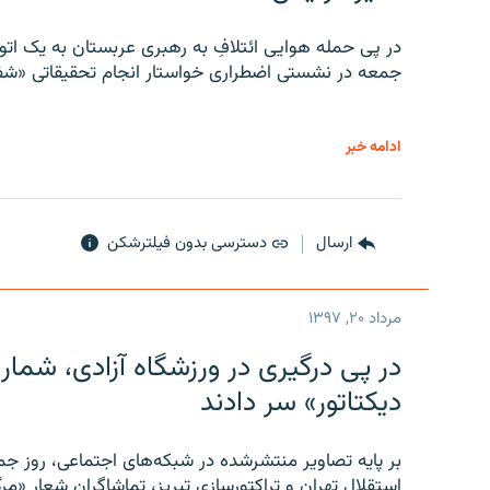
در پی حمله هوایی ائتلافِ به رهبری عربستان به یک ا
جمعه در نشستی اضطراری خواستار انجام تحقیقاتی «شفا
ادامه خبر
ارسال
دسترسی بدون فیلترشکن
مرداد ۲۰, ۱۳۹۷
در پی درگیری در ورزشگاه آزادی، شمار
دیکتاتور» سر دادند
بر پایه تصاویر منتشرشده در شبکه‌های اجتماعی، روز جمع
استقلال تهران و تراکتورسازی تبریز، تماشاگران شعار «مرگ