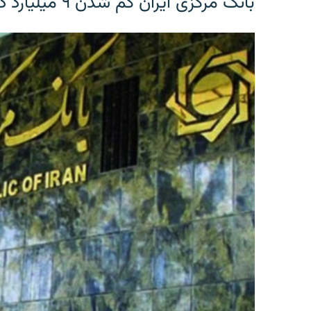
بانک مرکزی ایران گم شدن ۹ میلیارد دلار را تکذیب کرد