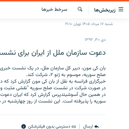
ینک‌های
سرخط‌ خبرها
زیربخش‌ها
ابلیت
سترسی
جستجو
شنبه ۱۷ مرداد ۱۴۰۵ تهران ۲۱:۱۰
صفحه اصلی
ازگشت
ایران
ازگشت
دی ۳۰, ۱۳۹۲
ه
جهان
نوی
دعوت سازمان ملل از ایران برای نش
صلی
رادیو
فتن
پادکست
بان کی مون، دبیر کل سازمان ملل، در یک نشست خبری در
انتخاب کنید و بشنوید
ه
صلح سوریه، موسوم به ژنو ۲، شرکت کند.
فحه
چندرسانه‌ای
برنامه‌های رادیویی
خبرگزاری فرانسه به نقل از بان کی مون گزارش کرد که 
ستجو
در صورت شرکت در نشست صلح سوریه "نقشی مثبت و ساز
زنان فردا
فرکانس‌ها
گزارش‌های تصویری
در همین حال آسوشیتدپرس گزارش کرد که ایران دعوت 
گزارش‌های ویدئویی
سوریه را پذیرفته است. این نشست از روز چهارشنبه در 
ارسال
دسترسی بدون فیلترشکن