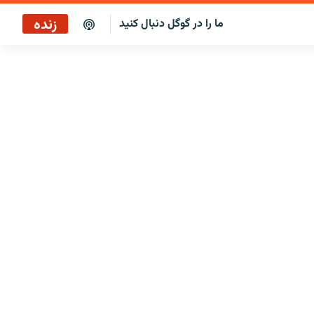
زنده
ما را در گوگل دنبال کنید
پخش آنلاین
پخش رادیویی
پخش آنلاین
پخش ماهواره‌ای