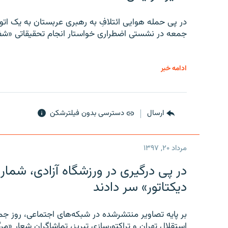
در پی حمله هوایی ائتلافِ به رهبری عربستان به یک ا
جمعه در نشستی اضطراری خواستار انجام تحقیقاتی «شفا
ادامه خبر
ارسال
دسترسی بدون فیلترشکن
مرداد ۲۰, ۱۳۹۷
در پی درگیری در ورزشگاه آزادی، شمار
دیکتاتور» سر دادند
بر پایه تصاویر منتشرشده در شبکه‌های اجتماعی، روز جمع
استقلال تهران و تراکتورسازی تبریز، تماشاگران شعار «مرگ