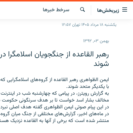
ینک‌های
سرخط‌ خبرها
زیربخش‌ها
ابلیت
سترسی
جستجو
یکشنبه ۱۸ مرداد ۱۴۰۵ تهران ۱۲:۵۷
صفحه اصلی
ازگشت
ایران
ازگشت
بهمن ۰۳, ۱۳۹۲
ه
جهان
نوی
رهبر القاعده از جنگجویان اسلامگرا د
صلی
رادیو
شوند
فتن
پادکست
انتخاب کنید و بشنوید
ه
فحه
ایمن الظواهری رهبر القاعده از گروه‌های اسلامگرایی ک
چندرسانه‌ای
برنامه‌های رادیویی
ستجو
با یکدیگر متحد شوند.
زنان فردا
فرکانس‌ها
گزارش‌های تصویری
به گزارش رویترز، در پیامی که چهارشنبه شب در اینترنت
مخالف بشار اسد خواست تا بر هدف سرنگونی حکومت سور
گزارش‌های ویدئویی
در این پیام صوتی ایمن الظواهری گفته هدف اصلی نبرد
در ماه‌های اخیر، گزارش‌های مختلفی از جنگ میان گروه
منتشر شده است که برخی از آنها به القاعده نزدیک هست