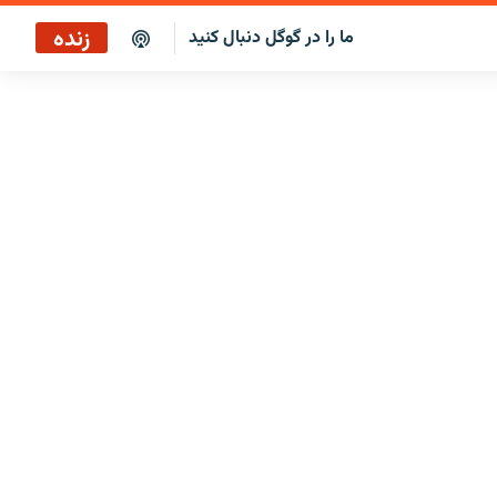
زنده
ما را در گوگل دنبال کنید
پوشش خبری ساعت ۱۲:۰۰
پخش رادیویی
پخش آنلاین
پخش ماهواره‌ای