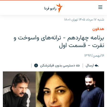
ینک‌های
ابلیت
سترسی
شنبه ۱۷ مرداد ۱۴۰۵ تهران ۱۸:۰۱
ازگشت
صفحه اصلی
هدفون
ازگشت
ایران
برنامه چهاردهم - ترانه‌های واسوخت و
ه
نوی
جهان
نفرت - قسمت اول
صلی
رادیو
فتن
۱۶/بهمن/۱۳۹۲
ه
پادکست
انتخاب کنید و بشنوید
فحه
ارسال
دسترسی بدون فیلترشکن
چندرسانه‌ای
برنامه‌های رادیویی
ستجو
زنان فردا
فرکانس‌ها
گزارش‌های تصویری
گزارش‌های ویدئویی
English
به ما بپیوندید