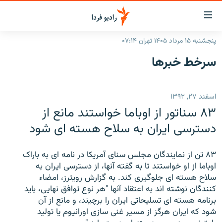
ینک‌های
ابلیت
سترسی
پنجشنبه ۱۵ مرداد ۱۴۰۵ تهران ۰۷:۱۴
ازگشت
صفحه اصلی
سرخط‌ خبرها
ازگشت
ایران
ه
نوی
جهان
اسفند ۲۷, ۱۳۹۲
صلی
رادیو
فتن
۸۳ سناتور از اوباما خواستند مانع از
ه
پادکست
انتخاب کنید و بشنوید
دسترسی ایران به سلاح هسته ای شود
فحه
چندرسانه‌ای
برنامه‌های رادیویی
ستجو
۸۳ تن از نمایندگان مجلس سنای آمریکا در نامه ای به باراک
زنان فردا
فرکانس‌ها
گزارش‌های تصویری
اوباما از او خواستند تا به گفته آنها، از دسترسی ایران به
سلاح هسته ای جلوگیری کند. به گزارش رویترز، امضاء
گزارش‌های ویدئویی
English
کنندگان نوشته اند به اعتقاد آنها "هر نوع توافق نهایی، باید
برنامه هسته ای تسلیحاتی ایران را برچیند، و مانع از آن
شود که ایران هرگز از مسیر غنی سازی اورانیوم یا تولید
به ما بپیوندید