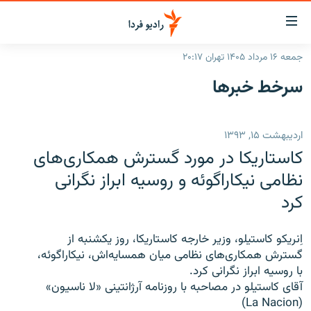
ینک‌های
ابلیت
سترسی
جمعه ۱۶ مرداد ۱۴۰۵ تهران ۲۰:۱۷
ازگشت
صفحه اصلی
سرخط‌ خبرها
ازگشت
ایران
ه
نوی
جهان
اردیبهشت ۱۵, ۱۳۹۳
صلی
رادیو
فتن
کاستاریکا در مورد گسترش همکاری‌های
ه
پادکست
انتخاب کنید و بشنوید
نظامی نیکاراگوئه و روسیه ابراز نگرانی
فحه
کرد
چندرسانه‌ای
برنامه‌های رادیویی
ستجو
زنان فردا
فرکانس‌ها
گزارش‌های تصویری
اِنریکو کاستیلو، وزیر خارجه کاستاریکا، روز یکشنبه از
گزارش‌های ویدئویی
گسترش همکاری‌های نظامی میان همسایه‌اش، نیکاراگوئه،
English
با روسیه ابراز نگرانی کرد.
آقای کاستیلو در مصاحبه با روزنامه آرژانتینی «لا ناسیون»
به ما بپیوندید
(La Nacion)